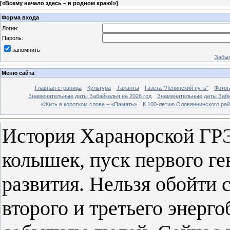
[
«Всему начало здесь – в родном краю!»
]
Форма входа
Логин:
Пароль:
запомнить
Забыл
Меню сайта
Главная страница
Культура
Таланты
Газета "Ленинский путь"
Фотог
Знаменательные даты Забайкалья на 2026 год
Знаменательные даты Заба
«Жить в коротком слове – «Память»
К 100-летию Оловяннинского ра
История Харанорской ГРЭ
колышек, пуск первого ген
развития. Нельзя обойти 
второго и третьего энерг