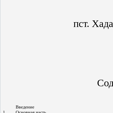
пст. Хада
Сод
Введение
1.
Основная часть