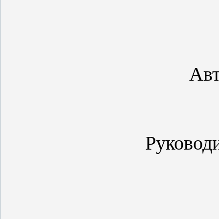
Авт
Руковод