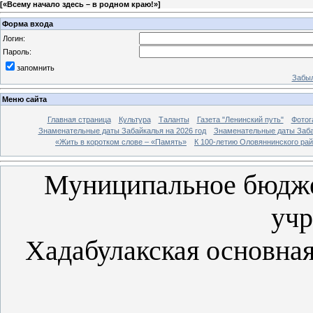
[
«Всему начало здесь – в родном краю!»
]
Форма входа
Логин:
Пароль:
запомнить
Забыл
Меню сайта
Главная страница
Культура
Таланты
Газета "Ленинский путь"
Фотог
Знаменательные даты Забайкалья на 2026 год
Знаменательные даты Заба
«Жить в коротком слове – «Память»
К 100-летию Оловяннинского ра
Муниципальное бюдже
уч
Хадабулакская основна