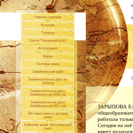
П
Главная страница
П
Культура
Таланты
Газета "Ленинский путь"
Фотогалерея
Форум
Гостевая книга
Забайкальский край
Г
Знаменательные даты на
2025год
Знаменательные даты
Забайкалья на 2026 год
Знаменательные даты
ЗАРЫПОВА Елен
Забайкалья на 2027 год
общеобразоват
«История семьи в истории
села»
работала тольк
Сегодня на неё
Районная акция «Бессмертный
тыл»
имеет педагоги