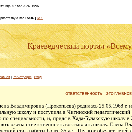
ятница, 07 Авг 2026, 19:07
риветствую Вас
Гость
|
RSS
Краеведческий портал «Всему 
лавная
|
Регистрация
|
Вход
ОТВЕТСТВЕННОСТЬ – ЭТО ГЛАВНОЕ
а Владимировна (Прокопьева) родилась 25.05.1968 г. н
ельную школу и поступила в Читинский педагогический 
о по специальности, и, придя в Хада-Булакскую школу в 2
 возложена ответственность возглавлять школу. Елена Вл
ческий стаж работы более 35 лет. Педагог обучает детей 