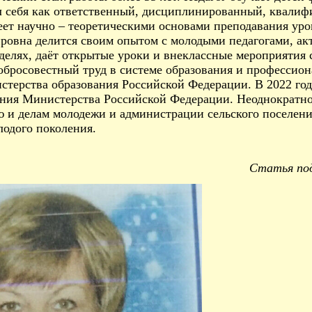
л себя как ответственный, дисциплинированный, квалиф
еет научно – теоретическими основами преподавания ур
ровна делится своим опытом с молодыми педагогами, акт
елях, даёт открытые уроки и внеклассные мероприятия с
обросовестный труд в системе образования и профессио
стерства образования Российской Федерации. В 2022 год
ания Министерства Российской Федерации. Неоднократн
 и делам молодежи и администрации сельского поселения
лодого поколения.
Статья под