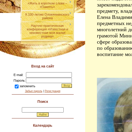
«Жить в коротком слове –
зарекомендова
«Память»
предмету, влад
К 100-летию Оловяннинского
Елена Владими
района
предметных нед
Научно-практическая
многолетний д
конференция «Известная и
неизвестная моя малая
грамотой Мини
родина»
сфере образов
по образованию
воспитание мо
Вход на сайт
E-mail:
Пароль:
запомнить
Забыл пароль
|
Регистрация
Поиск
Календарь